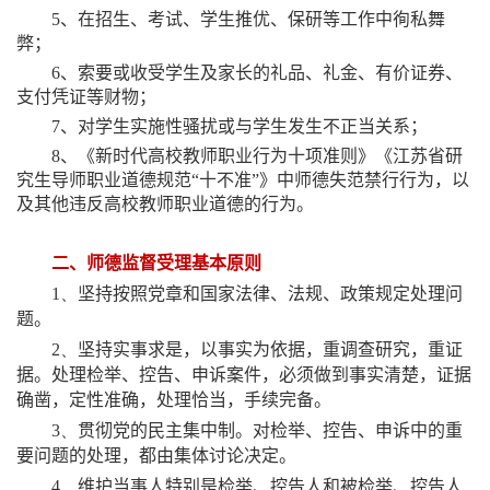
5、在招生、考试、学生推优、保研等工作中徇私舞
弊；
6、索要或收受学生及家长的礼品、礼金、有价证券、
支付凭证等财物；
7、对学生实施性骚扰或与学生发生不正当关系；
8、《新时代高校教师职业行为十项准则》《江苏省研
究生导师职业道德规范“十不准”》中师德失范禁行行为，以
及其他违反高校教师职业道德的行为。
二、师德监督受理基本原则
1、
坚持按照党章和国家法律、法规、政策规定处理问
题。
2、
坚持实事求是，以事实为依据，重调查研究，重证
据。处理检举、控告、申诉案件，必须做到事实清楚，证据
确凿，定性准确，处理恰当，手续完备。
3、
贯彻党的民主集中制。对检举、控告、申诉中的重
要问题的处理，都由集体讨论决定。
4、
维护当事人特别是检举、控告人和被检举、控告人